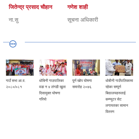
जितेन्द्र प्रसाद चौहान
गणेश शाही
ना.सु
सूचना अधिकारी
गाउँ सभा आ.व.
धोबिनी गाउपालिका
पूर्ण खोप घोषणा
धोबीनी गाउँपालिकामा
२०८०/०८१
वडा न ४ लंगडी खुला
समारोह २०७६
रहेका सम्पूर्ण
दिसामुक्त घोषणा
बिद्यालयहरुलाई
गरियो
कम्प्युटर सेट
लगायतका सामान
वितरण