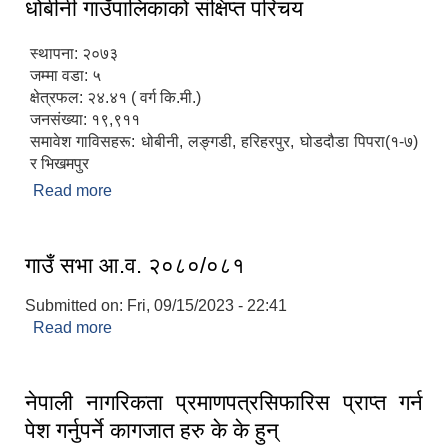
धोबीनी गाउँपालिकाको संक्षिप्त परिचय
स्थापना: २०७३
जम्मा वडा: ५
क्षेत्रफल: २४.४१ ( वर्ग कि.मी.)
जनसंख्या: १९,९११
समावेश गाविसहरू: धोबीनी, लङ्गडी, हरिहरपुर, घोडदौडा पिपरा(१-७)
र भिखमपुर
Read more
about धोबीनी गाउँपालिकाको संक्षिप्त परिचय
गाउँ सभा आ.व. २०८०/०८१
Submitted on:
Fri, 09/15/2023 - 22:41
Read more
about गाउँ सभा आ.व. २०८०/०८१
नेपाली नागरिकता प्रमाणपत्रसिफारिस प्राप्त गर्न
पेश गर्नुपर्ने कागजात हरु के के हुन्