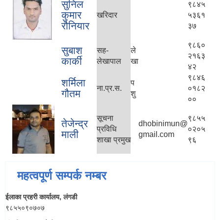
सुनिल
९८४५
कुमार
खरिदार
५३६१
रौनियार
३७
९८६०
सुबाश
सह-
ले
२१६३
कार्की
लेखापाल
खा
४२
९८४६
शर्मिला
प
ना.प्र.स.
०१८२
गौतम
शु
००
सूचना
९८५५
तेजेन्द्र
dhobinimun@
प्रविधि
०२०५
माली
gmail.com
शाखा प्रमुख
९६
महत्वपूर्ण सम्पर्क नम्बर
ईलाका प्रहरी कार्यालय, लंगडी
९८५५०९०७०७