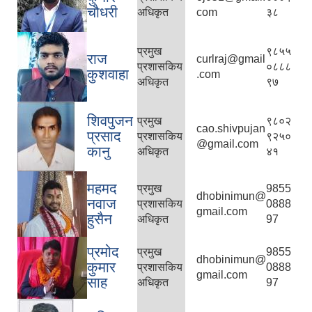
चौधरी
अधिकृत
com
३८
प्रमुख
९८५५
राज
curlraj@gmail
प्रशासकिय
०८८८
कुशवाहा
.com
अधिकृत
९७
शिवपुजन
प्रमुख
९८०२
cao.shivpujan
प्रसाद
प्रशासकिय
९२५०
@gmail.com
कानु
अधिकृत
४१
महमद
प्रमुख
9855
dhobinimun@
नवाज
प्रशासकिय
0888
gmail.com
हुसैन
अधिकृत
97
प्रमोद
प्रमुख
9855
dhobinimun@
कुमार
प्रशासकिय
0888
gmail.com
साह
अधिकृत
97