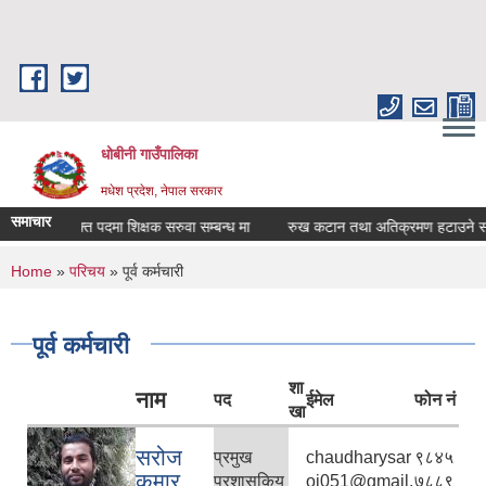
Skip to main content
धोबीनी गाउँपालिका
मधेश प्रदेश, नेपाल सरकार
समाचार
रिक्त पदमा शिक्षक सरुवा सम्बन्ध मा
रुख कटान तथा अतिक्रमण हटाउने सम्बन्ध
You are here
Home
»
परिचय
» पूर्व कर्मचारी
पूर्व कर्मचारी
शा
नाम
पद
ईमेल
फोन नं
खा
सरोज
प्रमुख
chaudharysar
९८४५
कुमार
प्रशासकिय
oj051@gmail.
७८८९