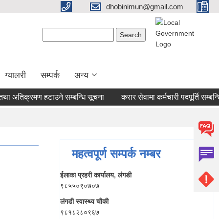
dhobinimun@gmail.com
Search form
Search
ग्यालरी
सम्पर्क
अन्य
तिक्रमण हटाउने सम्बन्धि सूचना
करार सेवामा कर्मचारी पदपूर्ति सम्बन्धि १
महत्वपूर्ण सम्पर्क नम्बर
ईलाका प्रहरी कार्यालय, लंगडी
९८५५०९०७०७
लंगडी स्वास्थ्य चौकी
९८१८२८०९६७