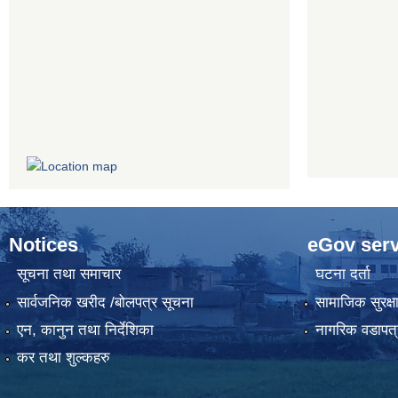
Notices
eGov serv
सूचना तथा समाचार
घटना दर्ता
सार्वजनिक खरीद /बोलपत्र सूचना
सामाजिक सुरक्ष
एन, कानुन तथा निर्देशिका
नागरिक वडापत्
कर तथा शुल्कहरु