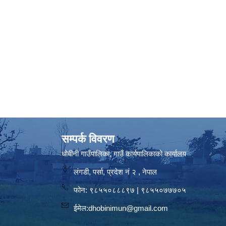
सम्पर्क विवरण
धोबीनी गाउँपालिका, गाउँ कार्यपालिकाको कार्यालय
लंगडी, पर्सा, प्रदेश नं २ , नेपाल
फोन: ९८५५०८८८९७ | ९८५५०७७७०५
ईमेल:
dhobinimun@gmail.com