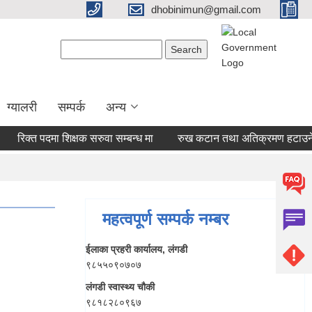
dhobinimun@gmail.com
Search form
Search
ग्यालरी
सम्पर्क
अन्य
रिक्त पदमा शिक्षक सरुवा सम्बन्ध मा
रुख कटान तथा अतिक्रमण हटाउने सम्ब
महत्वपूर्ण सम्पर्क नम्बर
ईलाका प्रहरी कार्यालय, लंगडी
९८५५०९०७०७
लंगडी स्वास्थ्य चौकी
९८१८२८०९६७