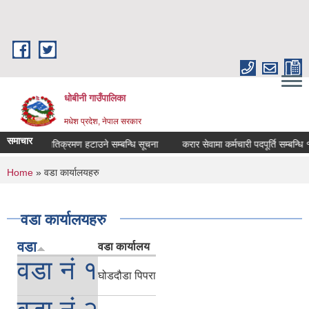
Skip to main content
धोबीनी गाउँपालिका
मधेश प्रदेश, नेपाल सरकार
समाचार
टान तथा अतिक्रमण हटाउने सम्बन्धि सूचना
करार सेवामा कर्मचारी पदपूर्ति सम्बन्धि १५
You are here
Home
» वडा कार्यालयहरु
वडा कार्यालयहरु
वडा
वडा कार्यालय
वडा नं १
घोडदौडा पिपरा