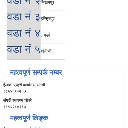
वडा नं २
भिखमपुर
वडा नं ३
हरिहरपुर
वडा नं ४
लंगडी
वडा नं ५
धोबीनी
महत्वपूर्ण सम्पर्क नम्बर
ईलाका प्रहरी कार्यालय, लंगडी
९८५५०९०७०७
लंगडी स्वास्थ्य चौकी
९८१८२८०९६७
महत्वपूर्ण लिङ्क